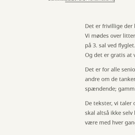
Det er frivillige d
Vi mødes over litte
på 3. sal ved flyglet
Og det er gratis a
Det er for alle sen
andre om de tanker,
spændende; gammel
De tekster, vi taler
skal altså ikke sel
være med hver gang 