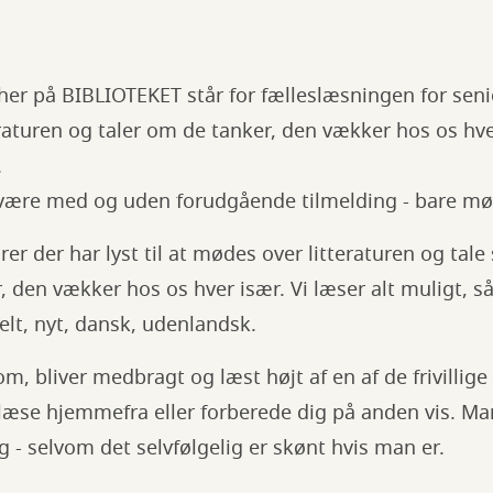
er her på BIBLIOTEKET står for fælleslæsningen for se
raturen og taler om de tanker, den vækker hos os hve
.
t være med og uden forudgående tilmelding - bare mø
iorer der har lyst til at mødes over litteraturen og t
 den vækker hos os hver især. Vi læser alt muligt, s
t, nyt, dansk, udenlandsk.
 om, bliver medbragt og læst højt af en af de frivillig
v læse hjemmefra eller forberede dig på anden vis. M
- selvom det selvfølgelig er skønt hvis man er.