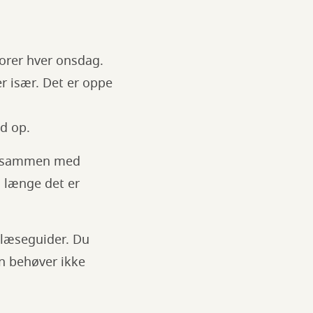
niorer hver onsdag.
r især. Det er oppe
d op.
ale sammen med
å længe det er
e læseguider. Du
an behøver ikke