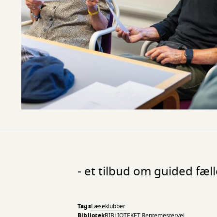
- et tilbud om guided fæl
Tags
Læseklubber
Bibliotek
BIBLIOTEKET Rentemestervej