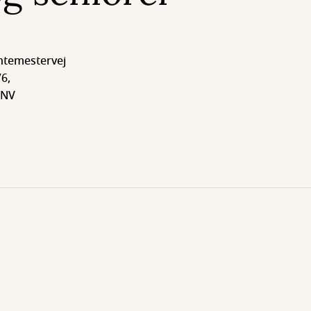
temestervej
6,
 NV