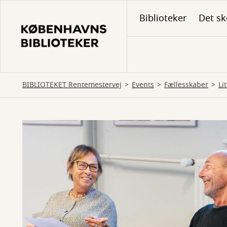
Gå
Biblioteker
Det sk
til
hovedindhold
BIBLIOTEKET Rentemestervej
Events
Fællesskaber
Li