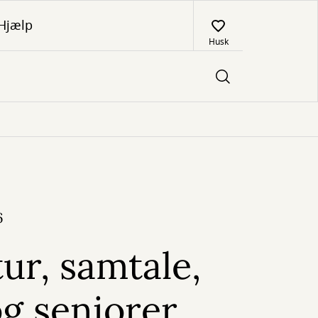
Hjælp
Husk
6
tur, samtale,
g seniorer