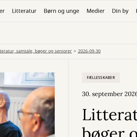
er
Litteratur
Børn og unge
Medier
Din by
tteratur, samtale, bøger og seniorer
2026-09-30
FÆLLESSKABER
30. september 202
Littera
bøger o