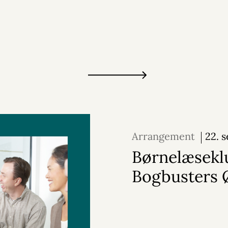
Arrangement
22. 
2026
Børnelæsekl
Bogbusters 