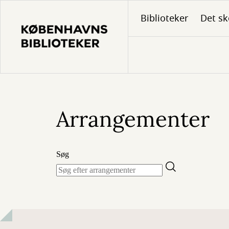
Gå
Biblioteker
Det sk
til
hovedindhold
Arrangementer
Søg