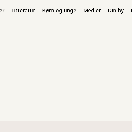
er
Litteratur
Børn og unge
Medier
Din by