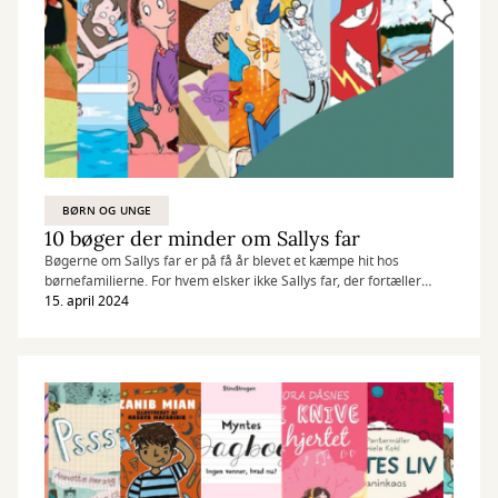
BØRN OG UNGE
10 bøger der minder om Sallys far
Bøgerne om Sallys far er på få år blevet et kæmpe hit hos
børnefamilierne. For hvem elsker ikke Sallys far, der fortæller
løgnehistorier, får fodboldfeber, er pinlig og bander ad helvede til.
15. april 2024