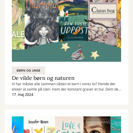
BØRN OG UNGE
De vilde børn og naturen
Vi har måske alle sammen sådan et barn i vores liv? Hende der
elsker at samle på sten. Ham der konstant graver et hul. Dem der
elsker at gå på opdagelse, blive væk, bestemme selv - fare vild
17. maj 2024
med vilje? Her er en samling af de bedste billedbøger om de vilde,
de naturlige, de samlende og de opdagelsesrejsende børn. Listen
består af billedbøger til de 3-6 årige og noget der kan læses højt
for de ca. 7-10 årige.