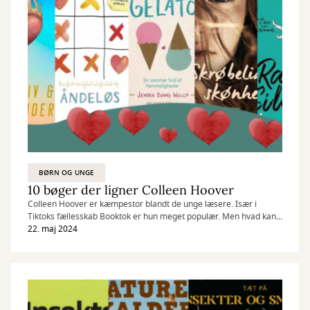
BØRN OG UNGE
10 bøger der ligner Colleen Hoover
Colleen Hoover er kæmpestor blandt de unge læsere. Især i
Tiktoks fællesskab Booktok er hun meget populær. Men hvad kan
man læse hvis man enten har læst alt af hende, eller måske synes
22. maj 2024
man endnu er lidt for ung til hendes barske kærligedshistorier? Se
10 (okay 12, men hvem tæller?) rigtig gode bøger om den store,
altopslugende kærlighed, det vilde ungdomsliv og den svære
proces med at blive sig selv, herunder.