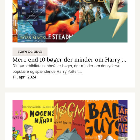
BØRN OG UNGE
Mere end 10 bøger der minder om Harry Potter
Dit børnebibliotek anbefaler bøger, der minder om den yderst
populære og spændende Harry Potter.
Harry Potter fyldte 25 år i 2022 og stadig en af vores mest
11. april 2024
populære bogserier. Harry Potter findes i mange, mange udgaver;
hardbacks, paperbacks, med illustrationer og uden - tilfælles har
de dog alle magien og eventyret.
Heldigvis findes der også mange andre bøger, der er lige så
spændende og eventyrlige som Harry Potter. Vi har samlet de
allerbedste.