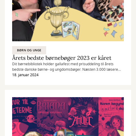
BØRN OG UNGE
Årets bedste børnebøger 2023 er kåret
Dit børnebibliotek holder gallafest med prisuddeling til årets
bedste danske børne- og ungdomsbøger. Næsten 3.000 læsere
har stemt på årets bedste bog indenfor 7 forskellige kategorier.
18. januar 2024
Her er vinderne af årets bedste bøger 2023.