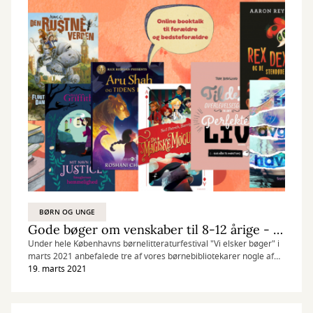
BØRN OG UNGE
Gode bøger om venskaber til 8-12 årige - anbefalinger fra Børnebogsnak LIVE den 19/3 2021
Under hele Københavns børnelitteraturfestival "Vi elsker bøger" i
marts 2021 anbefalede tre af vores børnebibliotekarer nogle af
de allerbedste bøger med venskaber de har læst til 8-12 årige til
19. marts 2021
jer online. Vi har samlet anbefalingerne plus lidt ekstra lige her!!