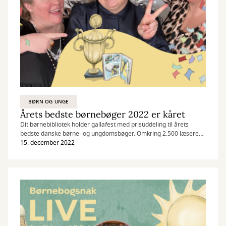
BØRN OG UNGE
Årets bedste børnebøger 2022 er kåret
Dit børnebibliotek holder gallafest med prisuddeling til årets
bedste danske børne- og ungdomsbøger. Omkring 2.500 læsere
har stemt på årets bedste bog indenfor 7 forskellige kategorier.
15. december 2022
Her er vinderne af årets bedste bøger 2022.