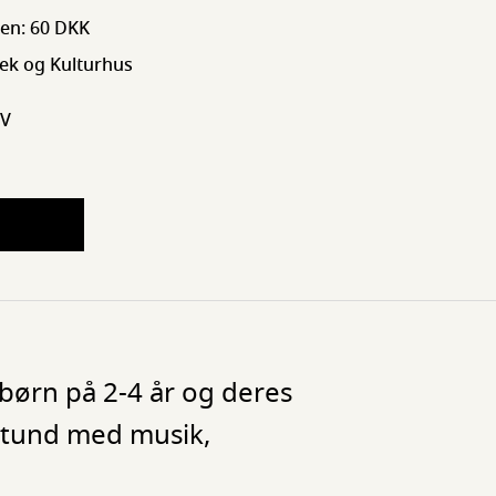
sen: 60 DKK
tek og Kulturhus
 V
børn på 2-4 år og deres
 stund med musik,