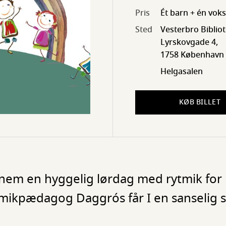
Pris
Ét barn + én vok
Sted
Vesterbro Biblio
Lyrskovgade 4,
1758 København
Helgasalen
KØB BILLET
nnem en hyggelig lørdag med rytmik for 
tmikpædagog Daggrós får I en sanselig