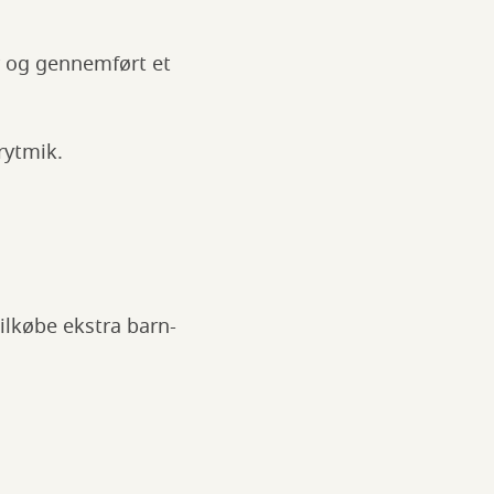
er og gennemført et
rytmik.
tilkøbe ekstra barn-