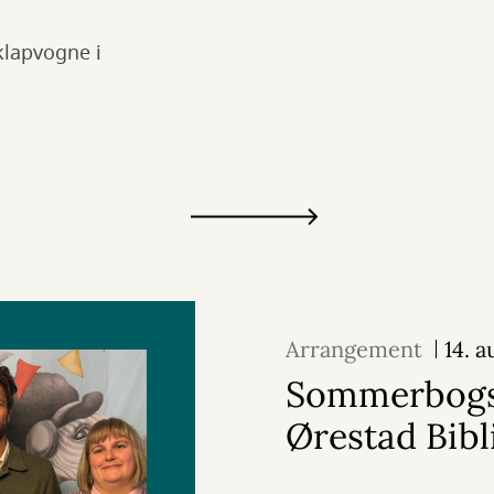
klapvogne i
Arrangement
14. 
Sommerbogs
Ørestad Bibl