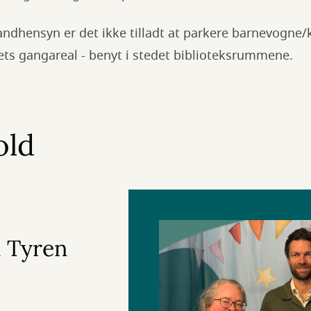
ndhensyn er det ikke tilladt at parkere barnevogne/
ets gangareal - benyt i stedet biblioteksrummene.
old
m Tyren