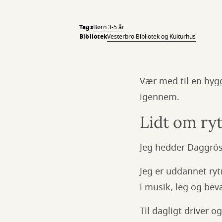
Tags
Børn 3-5 år
Bibliotek
Vesterbro Bibliotek og Kulturhus
Vær med til en hygg
igennem.
Lidt om ry
Jeg hedder Daggrós
Jeg er uddannet ryt
i musik, leg og be
Til dagligt driver o