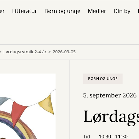
er
Litteratur
Børn og unge
Medier
Din by
Lørdagsrytmik 2-4 år
2026-09-05
BØRN OG UNGE
5. september 2026
Lørdags
Tid
10:30 - 11:30