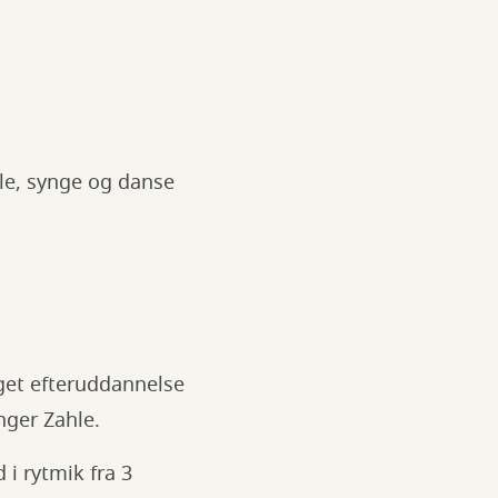
lle, synge og danse
aget efteruddannelse
nger Zahle.
 i rytmik fra 3