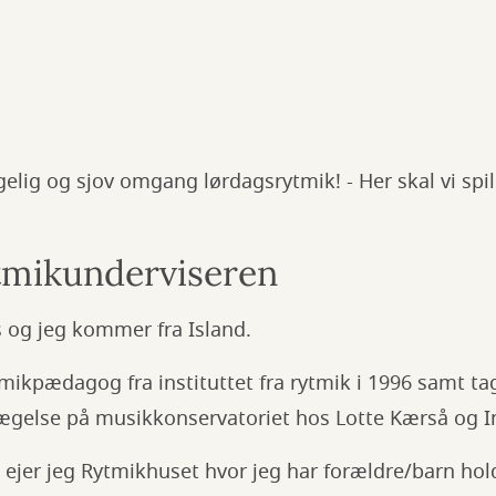
elig og sjov omgang lørdagsrytmik! - Her skal vi spi
tmikunderviseren
 og jeg kommer fra Island.
mikpædagog fra instituttet fra rytmik i 1996 samt t
vægelse på musikkonservatoriet hos Lotte Kærså og I
g ejer jeg Rytmikhuset hvor jeg har forældre/barn hold