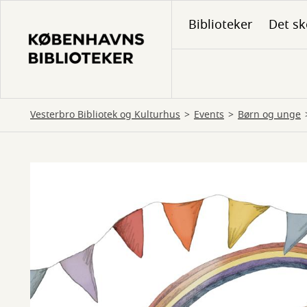
Gå
Biblioteker
Det sk
til
hovedindhold
Vesterbro Bibliotek og Kulturhus
Events
Børn og unge