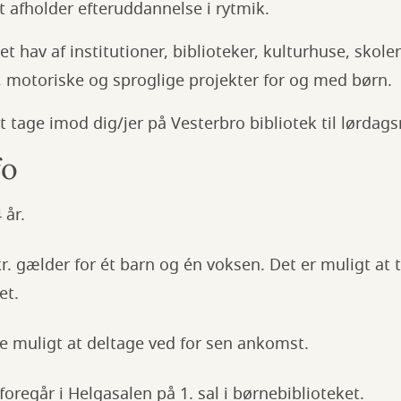
 afholder efteruddannelse i rytmik.
et hav af institutioner, biblioteker, kulturhuse, skol
, motoriske og sproglige projekter for og med børn.
t tage imod dig/jer på Vesterbro bibliotek til lørdags
fo
 år.
0 kr. gælder for ét barn og én voksen. Det er muligt at 
et.
ke muligt at deltage ved for sen ankomst.
oregår i Helgasalen på 1. sal i børnebiblioteket.