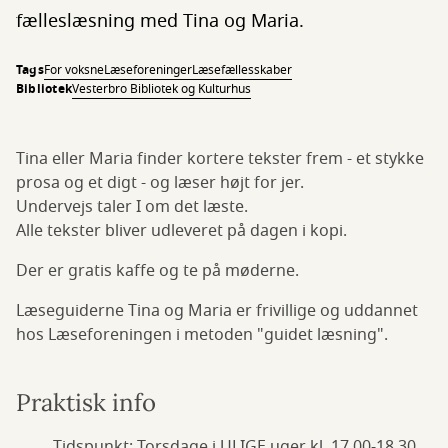
fælleslæsning med Tina og Maria.
Tags
For voksne
Læseforeninger
Læsefællesskaber
Bibliotek
Vesterbro Bibliotek og Kulturhus
Tina eller Maria finder kortere tekster frem - et stykke
prosa og et digt - og læser højt for jer.
Undervejs taler I om det læste.
Alle tekster bliver udleveret på dagen i kopi.
Der er gratis kaffe og te på møderne.
Læseguiderne Tina og Maria er frivillige og uddannet
hos Læseforeningen i metoden "guidet læsning".
Praktisk info
Tidspunkt: Torsdage i ULIGE uger kl. 17.00-18.30