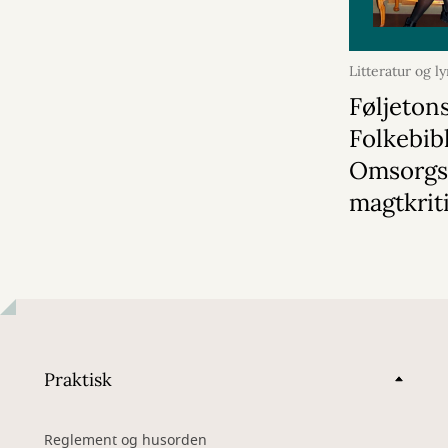
Litteratur og ly
oktober 2024
Føljeton
Folkebibl
Omsorgs
magtkrit
Praktisk
Reglement og husorden