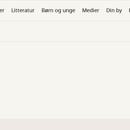
er
Litteratur
Børn og unge
Medier
Din by