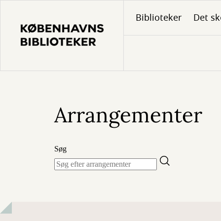
Gå
Biblioteker
Det sk
til
hovedindhold
Arrangementer
Søg