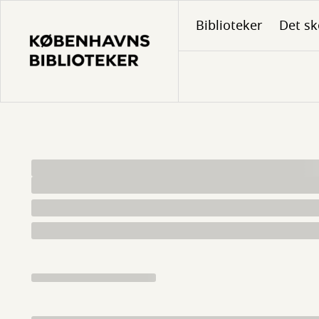
Gå
Biblioteker
Det sk
til
hovedindhold