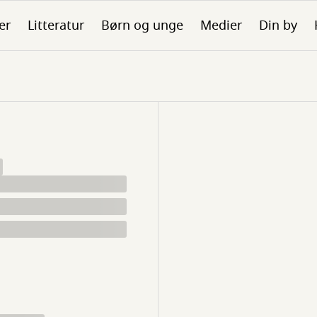
er
Litteratur
Børn og unge
Medier
Din by