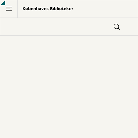
Gå
Københavns Biblioteker
til
hovedindhold