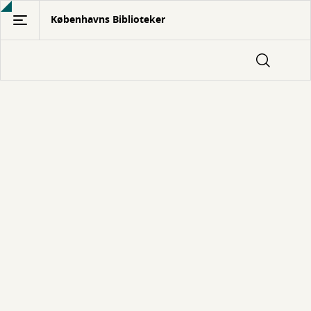
Gå
Københavns Biblioteker
til
hovedindhold