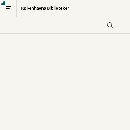
Gå
Københavns Biblioteker
til
hovedindhold