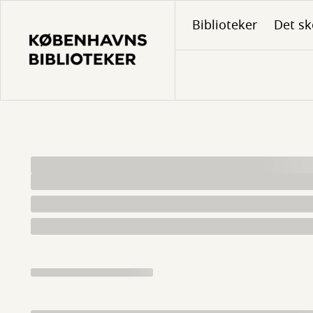
Gå
Biblioteker
Det sk
til
hovedindhold