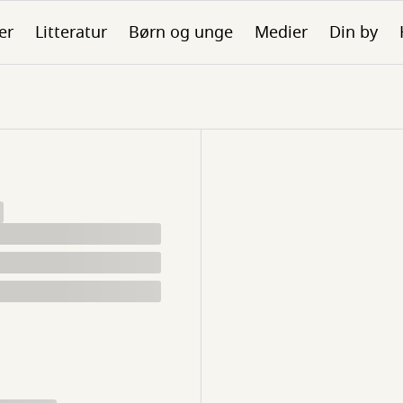
er
Litteratur
Børn og unge
Medier
Din by