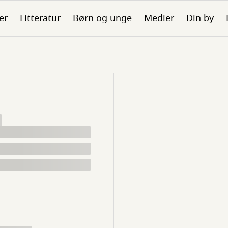
er
Litteratur
Børn og unge
Medier
Din by