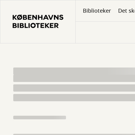
Gå
Biblioteker
Det sk
til
hovedindhold