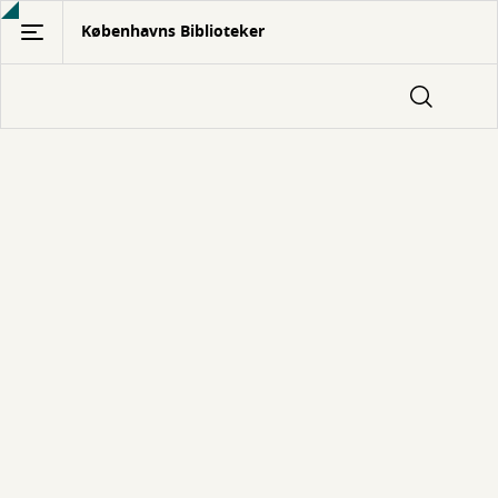
Gå
Københavns Biblioteker
til
hovedindhold