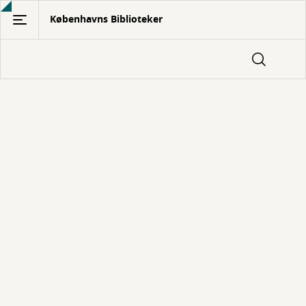
Gå
Københavns Biblioteker
til
hovedindhold