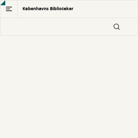
Gå
Københavns Biblioteker
til
hovedindhold