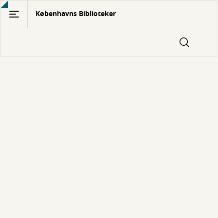
Gå
Københavns Biblioteker
til
hovedindhold