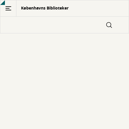
Gå
Københavns Biblioteker
til
hovedindhold