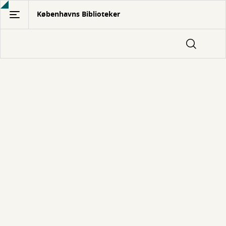
Gå
Københavns Biblioteker
til
hovedindhold