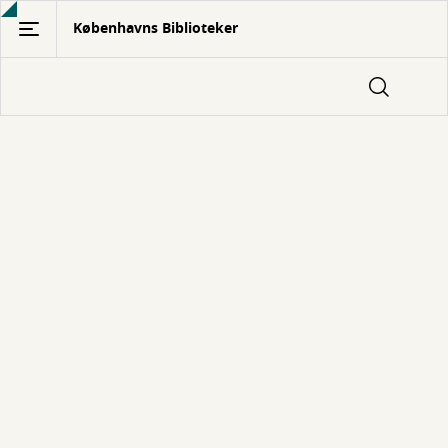
Gå
Københavns Biblioteker
til
hovedindhold