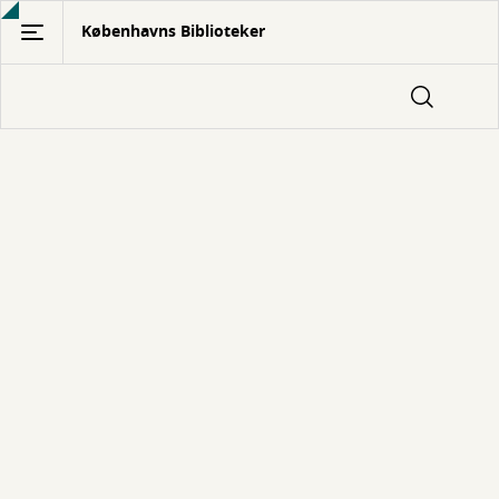
Gå
Københavns Biblioteker
til
hovedindhold