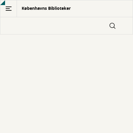
Gå
Københavns Biblioteker
til
hovedindhold