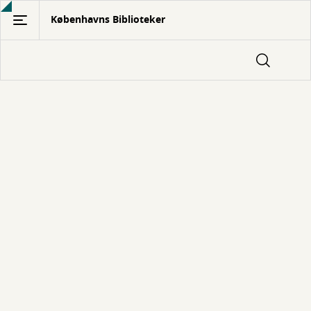
Gå
Københavns Biblioteker
til
hovedindhold