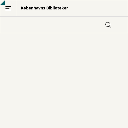
Gå
Københavns Biblioteker
til
hovedindhold