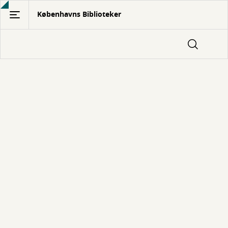
Gå
Københavns Biblioteker
til
hovedindhold