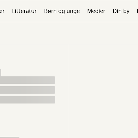
er
Litteratur
Børn og unge
Medier
Din by