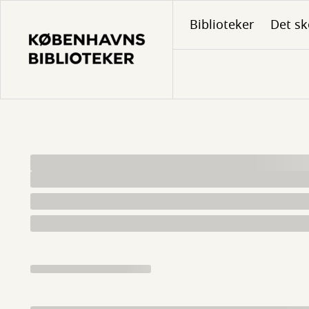
Gå
Biblioteker
Det sk
til
hovedindhold