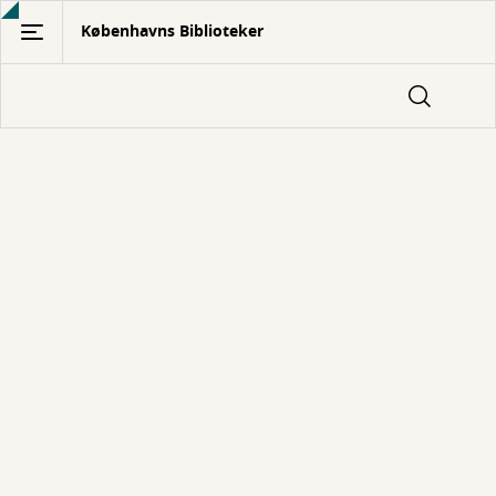
Gå
Københavns Biblioteker
til
hovedindhold