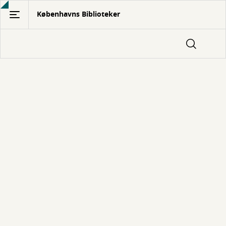
Gå
Københavns Biblioteker
til
hovedindhold