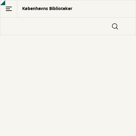
Gå
Københavns Biblioteker
til
hovedindhold