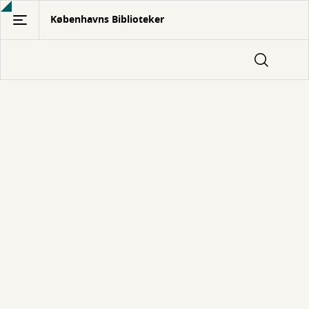
Gå
Københavns Biblioteker
til
hovedindhold