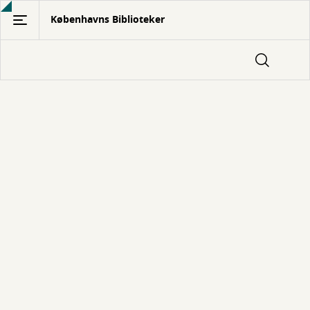
Gå
Københavns Biblioteker
til
hovedindhold