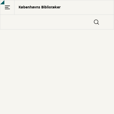
Gå
Københavns Biblioteker
til
hovedindhold