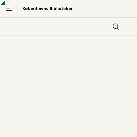
Gå
Københavns Biblioteker
til
hovedindhold