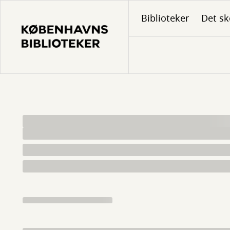
Gå
Biblioteker
Det sk
til
hovedindhold