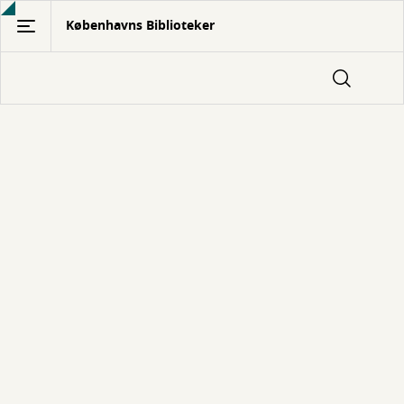
Gå
Københavns Biblioteker
til
hovedindhold