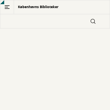
Gå
Københavns Biblioteker
til
hovedindhold