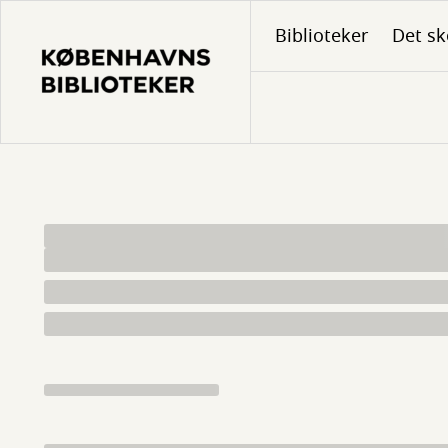
Gå
Biblioteker
Det sk
til
hovedindhold