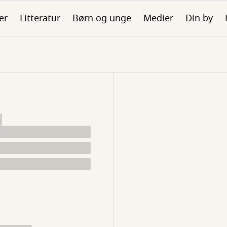
er
Litteratur
Børn og unge
Medier
Din by