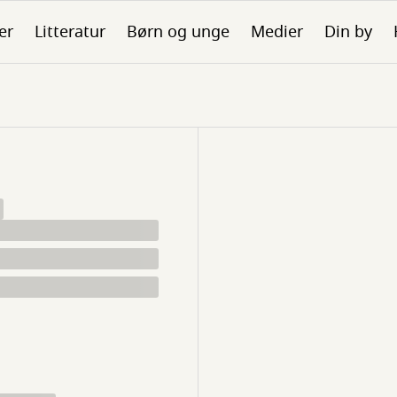
er
Litteratur
Børn og unge
Medier
Din by