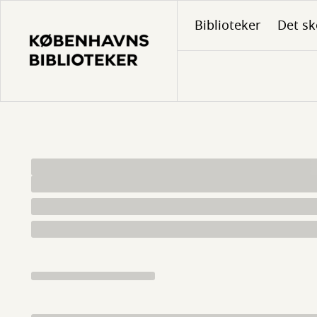
Gå
Biblioteker
Det sk
til
hovedindhold