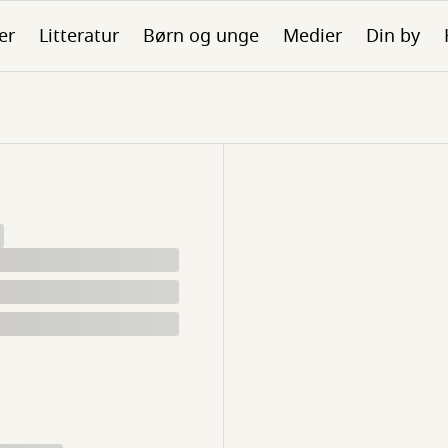
er
Litteratur
Børn og unge
Medier
Din by