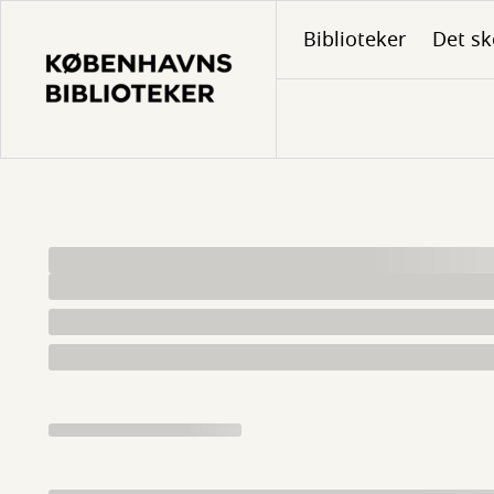
Gå
Biblioteker
Det sk
til
hovedindhold