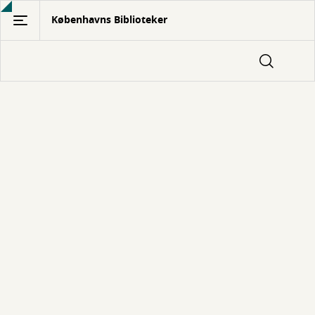
Gå
Københavns Biblioteker
til
hovedindhold