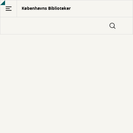
Gå
Københavns Biblioteker
til
hovedindhold