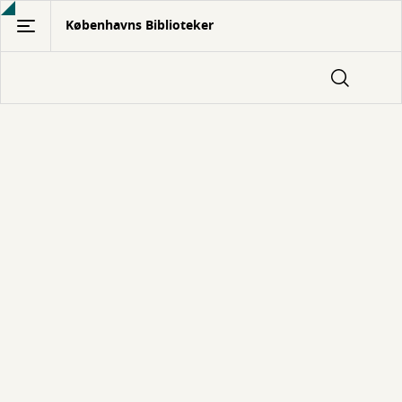
Gå
Københavns Biblioteker
til
hovedindhold