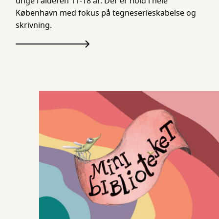
unge i alderen 11-18 år. Der er hold i hele
København med fokus på tegneserieskabelse og
skrivning.