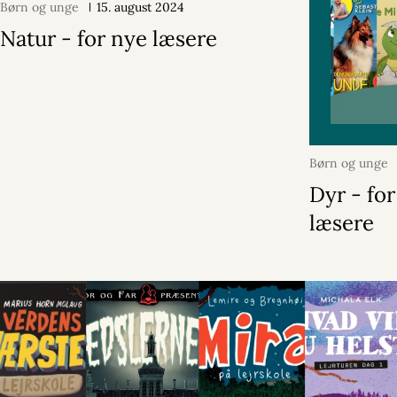
Børn og unge
15. august 2024
Natur - for nye læsere
Børn og unge
2024
Dyr - fo
læsere