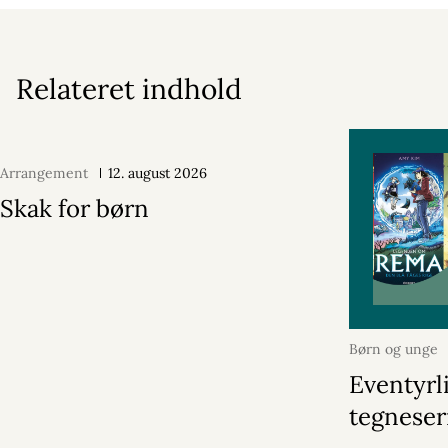
Relateret indhold
Arrangement
12. august 2026
Skak for børn
Børn og unge
2026
Eventyrl
tegneser