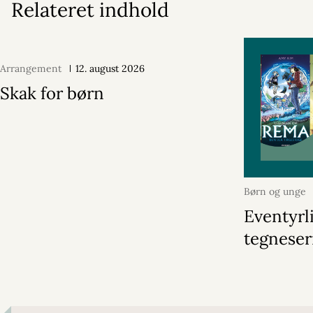
Relateret indhold
Arrangement
12. august 2026
Skak for børn
Børn og unge
2026
Eventyrl
tegneser