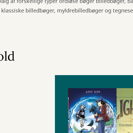
valg af forskellige typer ordløse bøger billedbøger, b
klassiske billedbøger, myldrebilledbøger og tegneser
old