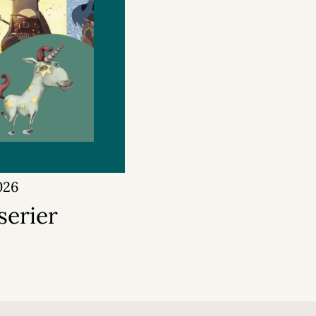
026
serier