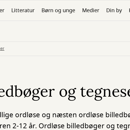
er
Litteratur
Børn og unge
Medier
Din by
ier
ledbøger og tegnes
ellige ordløse og næsten ordløse billed
deren 2-12 år. Ordløse billedbøger og teg