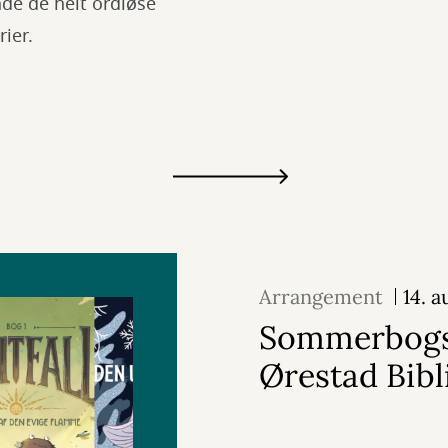
åde de helt ordløse
ier.
Arrangement
14. 
Sommerbogs
Ørestad Bibl