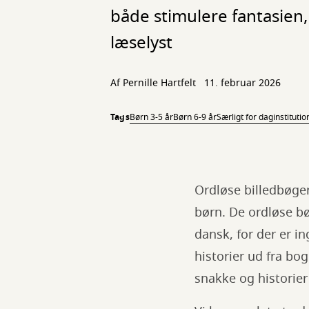
både stimulere fantasien
læselyst
Af
Pernille Hartfelt
11. februar 2026
Tags
Børn 3-5 år
Børn 6-9 år
Særligt for daginstitutio
Ordløse billedbøger
børn. De ordløse bø
dansk, for der er i
historier ud fra bo
snakke og historier