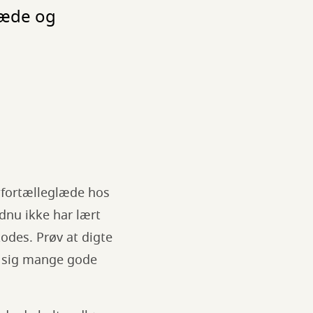
læde og
g fortælleglæde hos
dnu ikke har lært
odes. Prøv at digte
me sig mange gode