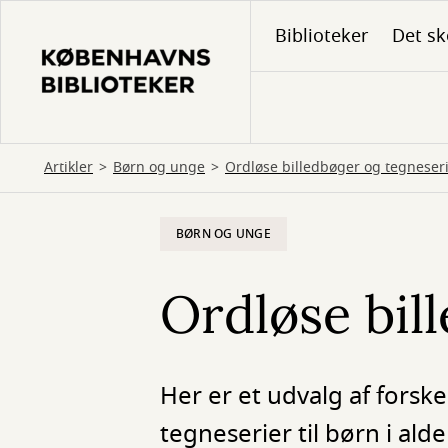
Gå
Biblioteker
Det sk
til
hovedindhold
Artikler
Børn og unge
Ordløse billedbøger og tegneser
BØRN OG UNGE
Ordløse bil
Her er et udvalg af forsk
tegneserier til børn i al