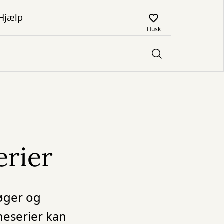
Hjælp
Husk
erier
bøger og
neserier kan