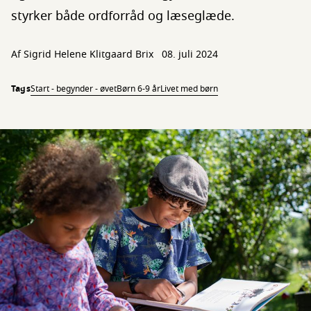
styrker både ordforråd og læseglæde.
Af
Sigrid Helene Klitgaard Brix
08. juli 2024
Tags
Start - begynder - øvet
Børn 6-9 år
Livet med børn