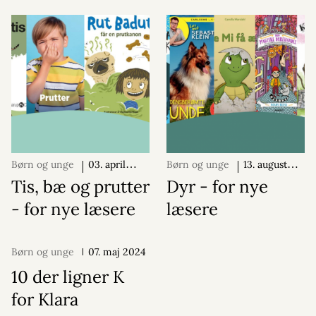
Børn og unge
03. april
Børn og unge
13. august
2024
2024
Tis, bæ og prutter
Dyr - for nye
- for nye læsere
læsere
Børn og unge
07. maj 2024
10 der ligner K
for Klara