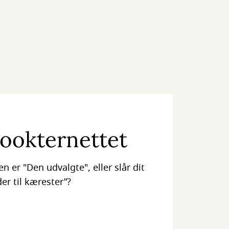
Bookternettet
 er "Den udvalgte", eller slår dit
er til kærester”?