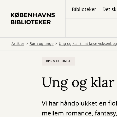
Gå
Biblioteker
Det sk
til
hovedindhold
Artikler
Børn og unge
Ung og klar til at læse voksenbøg
BØRN OG UNGE
Ung og klar
Vi har håndplukket en fl
mellem romance, fantasy,