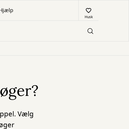
Hjælp
Husk
bøger?
appel. Vælg
bøger