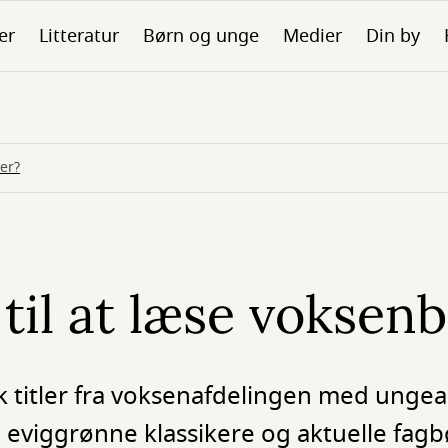
er
Litteratur
Børn og unge
Medier
Din by
er?
 til at læse voksen
ok titler fra voksenafdelingen med unge
 eviggrønne klassikere og aktuelle fag