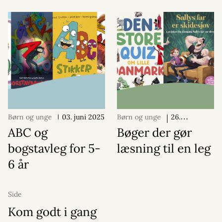
Børn og unge
03. juni 2025
Børn og unge
26.
november 2025
ABC og
Bøger der gør
bogstavleg for 5-
læsning til en leg
6 år
Side
Kom godt i gang