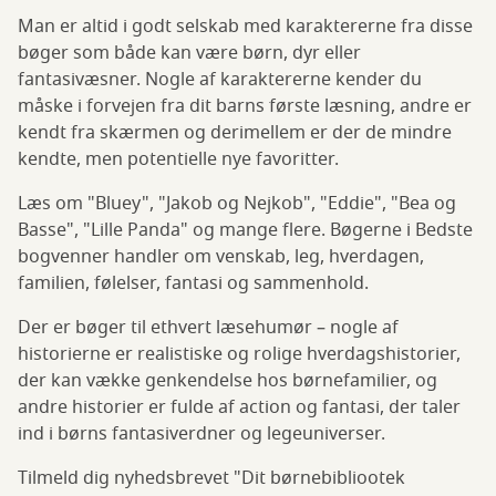
Man er altid i godt selskab med karaktererne fra disse
bøger som både kan være børn, dyr eller
fantasivæsner. Nogle af karaktererne kender du
måske i forvejen fra dit barns første læsning, andre er
kendt fra skærmen og derimellem er der de mindre
kendte, men potentielle nye favoritter.
Læs om "Bluey", "Jakob og Nejkob", "Eddie", "Bea og
Basse", "Lille Panda" og mange flere. Bøgerne i Bedste
bogvenner handler om venskab, leg, hverdagen,
familien, følelser, fantasi og sammenhold.
Der er bøger til ethvert læsehumør – nogle af
historierne er realistiske og rolige hverdagshistorier,
der kan vække genkendelse hos børnefamilier, og
andre historier er fulde af action og fantasi, der taler
ind i børns fantasiverdner og legeuniverser.
Tilmeld dig nyhedsbrevet "Dit børnebibliootek