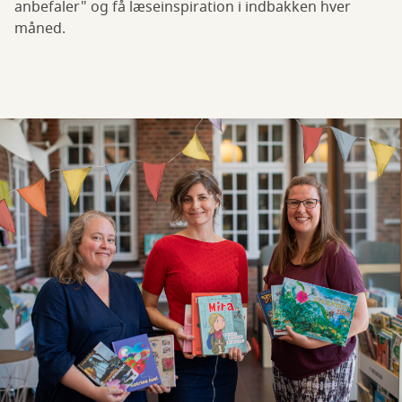
anbefaler" og få læseinspiration i indbakken hver
måned.