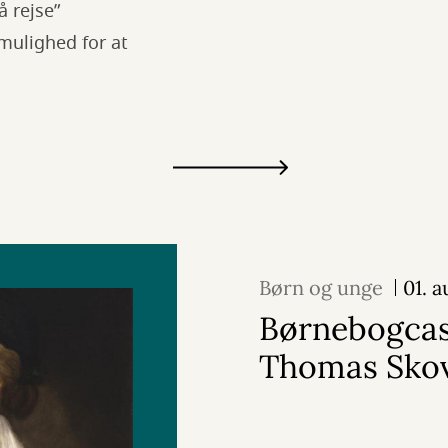
å rejse”
 mulighed for at
Børn og unge
01. 
Børnebogcas
Thomas Sko