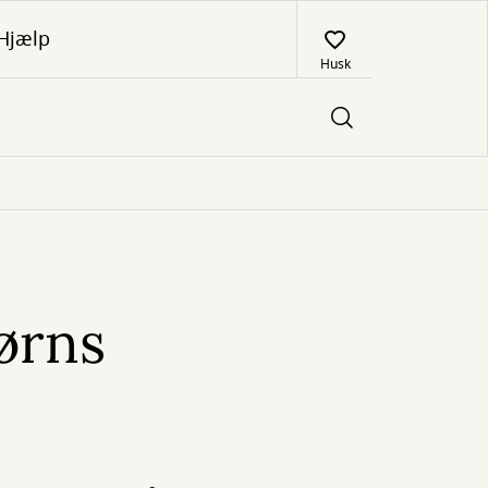
Hjælp
Husk
ørns