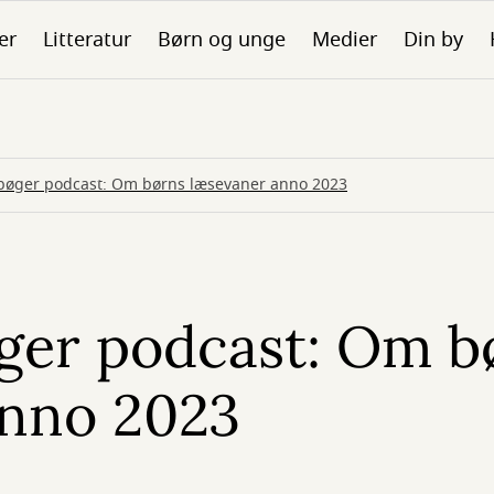
er
Litteratur
Børn og unge
Medier
Din by
r bøger podcast: Om børns læsevaner anno 2023
øger podcast: Om b
anno 2023