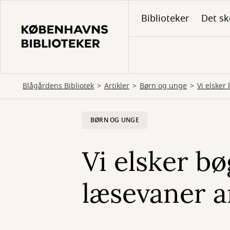
Gå
Biblioteker
Det sk
til
hovedindhold
Blågårdens Bibliotek
Artikler
Børn og unge
Vi elske
BØRN OG UNGE
Vi elsker b
læsevaner 