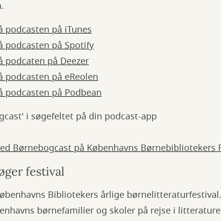
.
å podcasten på iTunes
 podcasten på Spotify
å podcaten på Deezer
å podcasten på eReolen
å podcasten på Podbean
ogcast' i søgefeltet på din podcast-app
med Børnebogcast på Københavns Børnebibliotekers 
ger festival
øbenhavns Bibliotekers årlige børnelitteraturfestival.
enhavns børnefamilier og skoler på rejse i litteratur