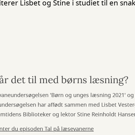
terer Lisbet og Stine i studiet til en sna
år det til med børns læsning?
aneundersøgelsen 'Børn og unges læsning 2021' og v
r undersøgelsen har affødt sammen med Lisbet Vester
mtidens Biblioteker og lektor Stine Reinholdt Hanse
henter du episoden Tal på læsevanerne