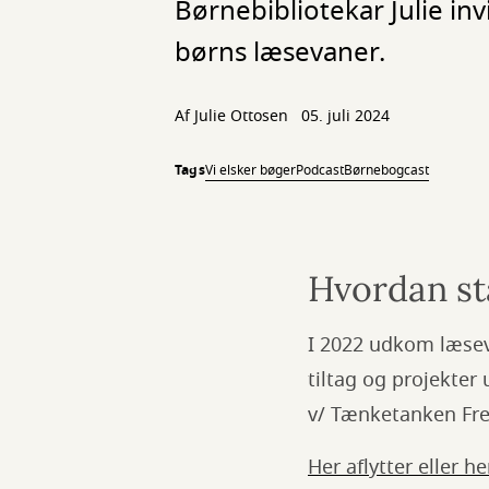
Børnebibliotekar Julie invi
børns læsevaner.
Af
Julie Ottosen
05. juli 2024
Tags
Vi elsker bøger
Podcast
Børnebogcast
Hvordan st
I 2022 udkom læsev
tiltag og projekte
v/ Tænketanken Fre
Her aflytter eller 